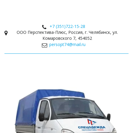
+7 (351)
722-15-28
ООО Перспектива-Плюс
,
Россия
,
г. Челябинск
,
ул.
Комаровского 7
,
454052
persopt74@mail.ru