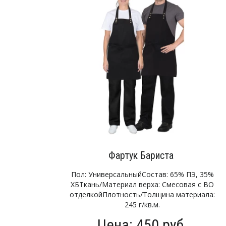
Фартук Бариста
Пол: УниверсальныйСостав: 65% ПЭ, 35%
ХБТкань/Материал верха: Смесовая с ВО
отделкойПлотность/Толщина материала:
245 г/кв.м.
Цена: 450 руб.