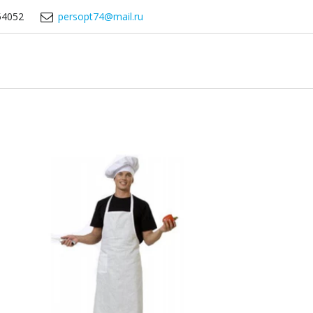
54052
persopt74@mail.ru