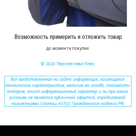
Возможность примерить и отложить товар
до момента покупки
© 2020 
П
ерспектива Плюс
Вся представленная на сайте информация, касающаяся 
технических характеристик, наличия на складе, стоимости 
товаров, носит информационный характер и ни при каких 
условиях не является публичной офертой, определяемой 
положениями Статьи 437(2) Гражданского кодекса РФ.